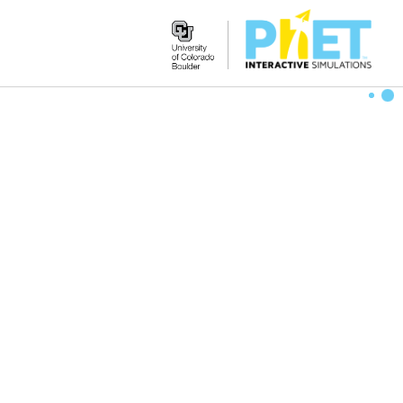
Search
the
PhET
Website