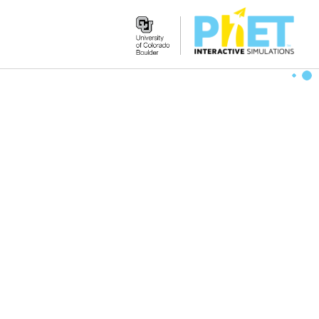
Search
the
PhET
Website