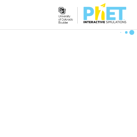
Search
the
PhET
Website