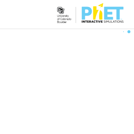
Search
the
PhET
Website