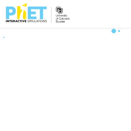
搜
尋
PhET
網
站