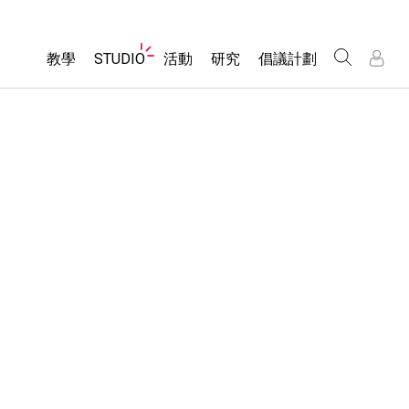
Website
教學
STUDIO
活動
研究
倡議計劃
Navigation
About Studio
所有模擬教材
瀏覽活動
包容性輔助設計
/
/
Customizable Sims
分享您的活動
PhET 全球社群
物理
Start a Free Trial
Activity Contribution Guidelines
Data Fluency
數學
Purchase a License
Virtual Workshops
DEIB in STEM Ed
化學
Professional Learning with PhET
SceneryStack OSE
地球科學
Teaching with PhET
Impact Report
生物
翻譯教學主題
Customizable Sims