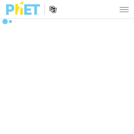
搜
尋
PhET
Website
教學
網
Navigation
站
所有模擬教材
STUDIO
About Studio
活動
物理
Customizable Sims
數學
瀏覽活動
研究
Start a Free Trial
化學
分享您的活動
倡議計劃
Purchase a License
地球科學
Activity Contribution Guidelines
包容性輔助設計
登入 / 註冊
生物
Virtual Workshops
PhET 全球社群
登入 / 註冊
Professional Learning with PhET
翻譯教學主題
Data Fluency