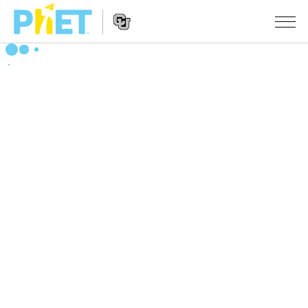
搜
尋
PhET
Website
教學
網
Navigation
站
所有模擬教材
STUDIO
About Studio
活動
物理
Customizable Sims
數學
瀏覽活動
研究
Start a Free Trial
化學
分享您的活動
倡議計劃
Purchase a License
地球科學
Activity Contribution Guidelines
包容性輔助設計
登入 / 註冊
生物
Virtual Workshops
PhET 全球社群
登入 / 註冊
Professional Learning with PhET
翻譯教學主題
Data Fluency