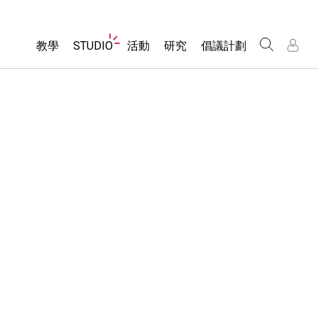
Website
教學
STUDIO
活動
研究
倡議計劃
Navigation
About Studio
所有模擬教材
瀏覽活動
包容性輔助設計
/
/
Customizable Sims
分享您的活動
PhET 全球社群
物理
Start a Free Trial
Activity Contribution Guidelines
Data Fluency
數學
Purchase a License
Virtual Workshops
DEIB in STEM Ed
化學
Professional Learning with PhET
SceneryStack OSE
地球科學
Teaching with PhET
Impact Report
生物
翻譯教學主題
Customizable Sims