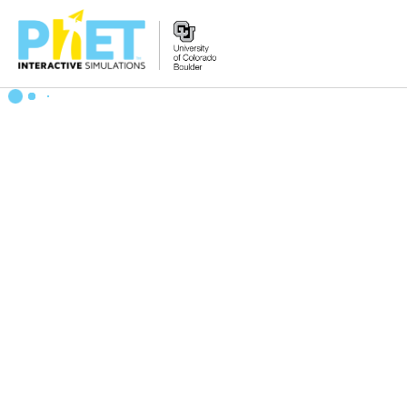
搜
尋
PhET
網
站