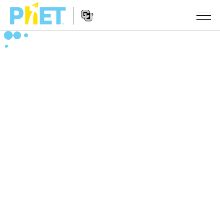
搜
尋
PhET
Website
教學
網
Navigation
站
所有模擬教材
STUDIO
About Studio
活動
物理
Customizable Sims
數學
瀏覽活動
研究
Start a Free Trial
化學
分享您的活動
倡議計劃
Purchase a License
地球科學
Activity Contribution Guidelines
包容性輔助設計
登入 / 註冊
生物
Virtual Workshops
PhET 全球社群
登入 / 註冊
Professional Learning with PhET
翻譯教學主題
Data Fluency