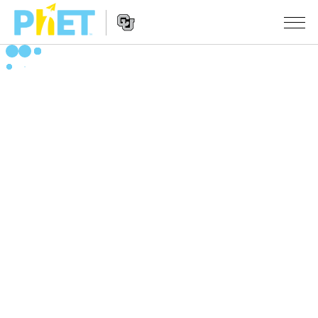
搜
尋
PhET
Website
教學
網
Navigation
站
所有模擬教材
STUDIO
About Studio
活動
物理
Customizable Sims
數學
瀏覽活動
研究
Start a Free Trial
化學
分享您的活動
倡議計劃
Purchase a License
地球科學
Activity Contribution Guidelines
包容性輔助設計
登入 / 註冊
生物
Virtual Workshops
PhET 全球社群
登入 / 註冊
Professional Learning with PhET
翻譯教學主題
Data Fluency