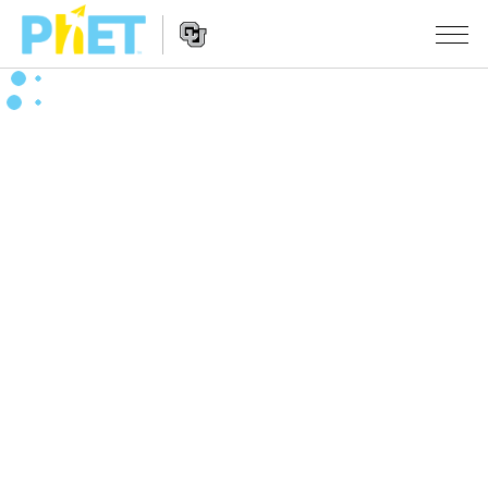
搜
尋
PhET
Website
教學
網
Navigation
站
所有模擬教材
STUDIO
About Studio
活動
物理
Customizable Sims
數學
瀏覽活動
研究
Start a Free Trial
化學
分享您的活動
倡議計劃
Purchase a License
地球科學
Activity Contribution Guidelines
包容性輔助設計
登入 / 註冊
生物
Virtual Workshops
PhET 全球社群
登入 / 註冊
Professional Learning with PhET
翻譯教學主題
Data Fluency