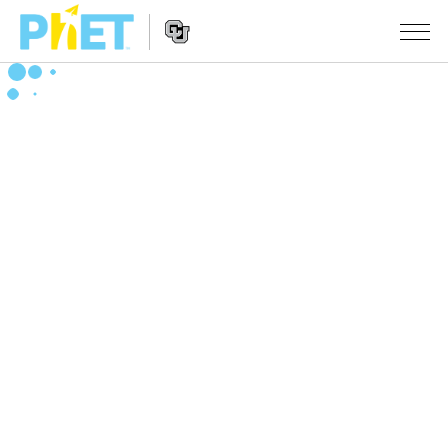
搜
尋
PhET
Website
教學
網
Navigation
站
所有模擬教材
STUDIO
About Studio
活動
物理
Customizable Sims
數學
瀏覽活動
研究
Start a Free Trial
化學
分享您的活動
倡議計劃
Purchase a License
地球科學
Activity Contribution Guidelines
包容性輔助設計
登入 / 註冊
生物
Virtual Workshops
PhET 全球社群
登入 / 註冊
Professional Learning with PhET
翻譯教學主題
Data Fluency