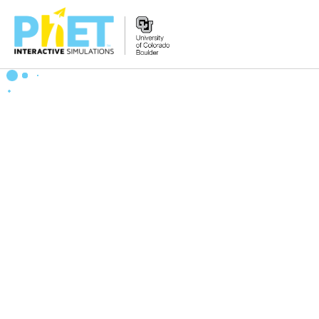
搜
尋
PhET
網
站