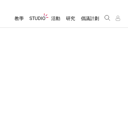
Website
教學
STUDIO
活動
研究
倡議計劃
Navigation
About Studio
所有模擬教材
瀏覽活動
包容性輔助設計
/
/
Customizable Sims
分享您的活動
PhET 全球社群
物理
Start a Free Trial
Activity Contribution Guidelines
Data Fluency
數學
Purchase a License
Virtual Workshops
DEIB in STEM Ed
化學
Professional Learning with PhET
SceneryStack OSE
地球科學
Teaching with PhET
Impact Report
生物
翻譯教學主題
Customizable Sims