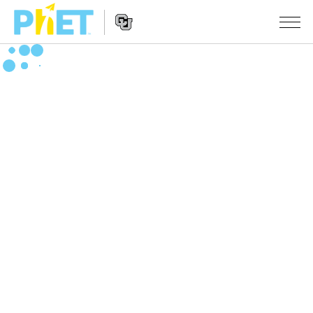
搜
尋
PhET
Website
教學
網
Navigation
站
所有模擬教材
STUDIO
About Studio
活動
物理
Customizable Sims
數學
瀏覽活動
研究
Start a Free Trial
化學
分享您的活動
倡議計劃
Purchase a License
地球科學
Activity Contribution Guidelines
包容性輔助設計
登入 / 註冊
生物
Virtual Workshops
PhET 全球社群
登入 / 註冊
Professional Learning with PhET
翻譯教學主題
Data Fluency