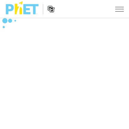
搜
尋
PhET
Website
教學
網
Navigation
站
所有模擬教材
STUDIO
About Studio
活動
物理
Customizable Sims
數學
瀏覽活動
研究
Start a Free Trial
化學
分享您的活動
倡議計劃
Purchase a License
地球科學
Activity Contribution Guidelines
包容性輔助設計
登入 / 註冊
生物
Virtual Workshops
PhET 全球社群
登入 / 註冊
Professional Learning with PhET
翻譯教學主題
Data Fluency