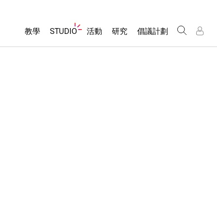
Website
教學
STUDIO
活動
研究
倡議計劃
Navigation
About Studio
所有模擬教材
瀏覽活動
包容性輔助設計
/
/
Customizable Sims
分享您的活動
PhET 全球社群
物理
Start a Free Trial
Activity Contribution Guidelines
Data Fluency
數學
Purchase a License
Virtual Workshops
DEIB in STEM Ed
化學
Professional Learning with PhET
SceneryStack OSE
地球科學
Teaching with PhET
Impact Report
生物
翻譯教學主題
Customizable Sims