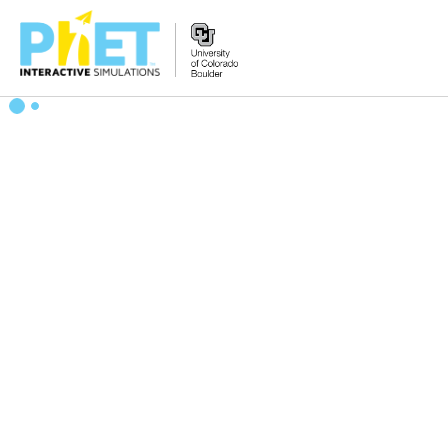
搜
尋
PhET
網
站