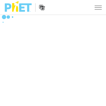
搜
尋
PhET
Website
教學
網
Navigation
站
所有模擬教材
STUDIO
About Studio
活動
物理
Customizable Sims
數學
瀏覽活動
研究
Start a Free Trial
化學
分享您的活動
倡議計劃
Purchase a License
地球科學
Activity Contribution Guidelines
包容性輔助設計
登入 / 註冊
生物
Virtual Workshops
PhET 全球社群
登入 / 註冊
Professional Learning with PhET
翻譯教學主題
Data Fluency