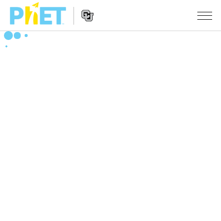
搜
尋
PhET
Website
教學
網
Navigation
站
所有模擬教材
STUDIO
About Studio
活動
物理
Customizable Sims
數學
瀏覽活動
研究
Start a Free Trial
化學
分享您的活動
倡議計劃
Purchase a License
地球科學
Activity Contribution Guidelines
包容性輔助設計
登入 / 註冊
生物
Virtual Workshops
PhET 全球社群
登入 / 註冊
Professional Learning with PhET
翻譯教學主題
Data Fluency