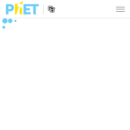
搜
尋
PhET
Website
教學
網
Navigation
站
所有模擬教材
STUDIO
About Studio
活動
物理
Customizable Sims
數學
瀏覽活動
研究
Start a Free Trial
化學
分享您的活動
倡議計劃
Purchase a License
地球科學
Activity Contribution Guidelines
包容性輔助設計
登入 / 註冊
生物
Virtual Workshops
PhET 全球社群
登入 / 註冊
Professional Learning with PhET
翻譯教學主題
Data Fluency