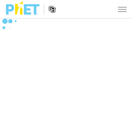
搜
尋
PhET
Website
教學
網
Navigation
站
所有模擬教材
STUDIO
About Studio
活動
物理
Customizable Sims
數學
瀏覽活動
研究
Start a Free Trial
化學
分享您的活動
倡議計劃
Purchase a License
地球科學
Activity Contribution Guidelines
包容性輔助設計
登入 / 註冊
生物
Virtual Workshops
PhET 全球社群
登入 / 註冊
Professional Learning with PhET
翻譯教學主題
Data Fluency