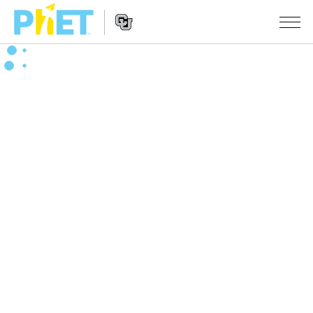
搜
尋
PhET
Website
教學
網
Navigation
站
所有模擬教材
STUDIO
About Studio
活動
物理
Customizable Sims
數學
瀏覽活動
研究
Start a Free Trial
化學
分享您的活動
倡議計劃
Purchase a License
地球科學
Activity Contribution Guidelines
包容性輔助設計
登入 / 註冊
生物
Virtual Workshops
PhET 全球社群
登入 / 註冊
Professional Learning with PhET
翻譯教學主題
Data Fluency