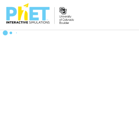
搜
尋
PhET
網
站