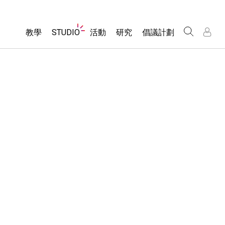
Website
教學
STUDIO
活動
研究
倡議計劃
Navigation
About Studio
所有模擬教材
瀏覽活動
包容性輔助設計
/
/
Customizable Sims
分享您的活動
PhET 全球社群
物理
Start a Free Trial
Activity Contribution Guidelines
Data Fluency
數學
Purchase a License
Virtual Workshops
DEIB in STEM Ed
化學
Professional Learning with PhET
SceneryStack OSE
地球科學
Teaching with PhET
Impact Report
生物
翻譯教學主題
Customizable Sims