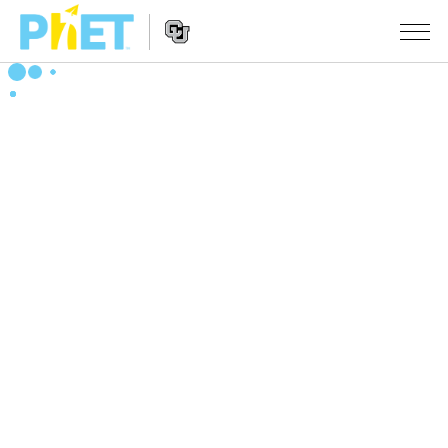
搜
尋
PhET
Website
教學
網
Navigation
站
所有模擬教材
STUDIO
About Studio
活動
物理
Customizable Sims
數學
瀏覽活動
研究
Start a Free Trial
化學
分享您的活動
倡議計劃
Purchase a License
地球科學
Activity Contribution Guidelines
包容性輔助設計
登入 / 註冊
生物
Virtual Workshops
PhET 全球社群
登入 / 註冊
Professional Learning with PhET
翻譯教學主題
Data Fluency