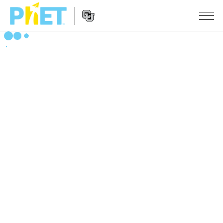
搜
尋
PhET
Website
教學
網
Navigation
站
所有模擬教材
STUDIO
About Studio
活動
物理
Customizable Sims
數學
瀏覽活動
研究
Start a Free Trial
化學
分享您的活動
倡議計劃
Purchase a License
地球科學
Activity Contribution Guidelines
包容性輔助設計
登入 / 註冊
生物
Virtual Workshops
PhET 全球社群
登入 / 註冊
Professional Learning with PhET
翻譯教學主題
Data Fluency