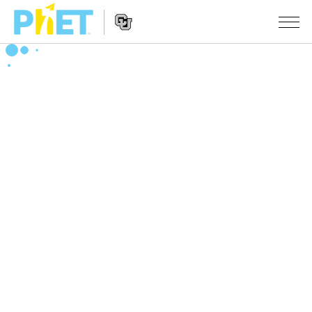
搜
尋
PhET
Website
教學
網
Navigation
站
所有模擬教材
STUDIO
About Studio
活動
物理
Customizable Sims
數學
瀏覽活動
研究
Start a Free Trial
化學
分享您的活動
倡議計劃
Purchase a License
地球科學
Activity Contribution Guidelines
包容性輔助設計
登入 / 註冊
生物
Virtual Workshops
PhET 全球社群
登入 / 註冊
Professional Learning with PhET
翻譯教學主題
Data Fluency