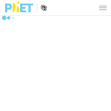
搜
尋
PhET
Website
教學
網
Navigation
站
所有模擬教材
STUDIO
About Studio
活動
物理
Customizable Sims
數學
瀏覽活動
研究
Start a Free Trial
化學
分享您的活動
倡議計劃
Purchase a License
地球科學
Activity Contribution Guidelines
包容性輔助設計
登入 / 註冊
生物
Virtual Workshops
PhET 全球社群
登入 / 註冊
Professional Learning with PhET
翻譯教學主題
Data Fluency