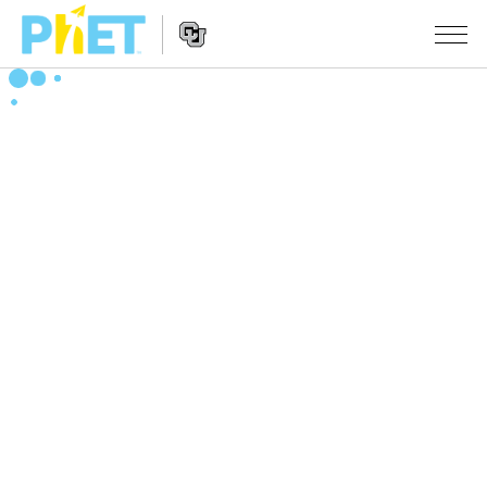
搜
尋
PhET
Website
教學
網
Navigation
站
所有模擬教材
STUDIO
About Studio
活動
物理
Customizable Sims
數學
瀏覽活動
研究
Start a Free Trial
化學
分享您的活動
倡議計劃
Purchase a License
地球科學
Activity Contribution Guidelines
包容性輔助設計
登入 / 註冊
生物
Virtual Workshops
PhET 全球社群
登入 / 註冊
Professional Learning with PhET
翻譯教學主題
Data Fluency