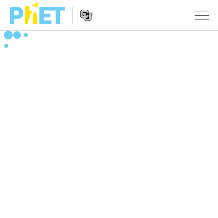
搜
尋
PhET
Website
教學
網
Navigation
站
所有模擬教材
STUDIO
About Studio
活動
物理
Customizable Sims
數學
瀏覽活動
研究
Start a Free Trial
化學
分享您的活動
倡議計劃
Purchase a License
地球科學
Activity Contribution Guidelines
包容性輔助設計
登入 / 註冊
生物
Virtual Workshops
PhET 全球社群
登入 / 註冊
Professional Learning with PhET
翻譯教學主題
Data Fluency