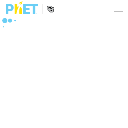
搜
尋
PhET
Website
教學
網
Navigation
站
所有模擬教材
STUDIO
About Studio
活動
物理
Customizable Sims
數學
瀏覽活動
研究
Start a Free Trial
化學
分享您的活動
倡議計劃
Purchase a License
地球科學
Activity Contribution Guidelines
包容性輔助設計
登入 / 註冊
生物
Virtual Workshops
PhET 全球社群
登入 / 註冊
Professional Learning with PhET
翻譯教學主題
Data Fluency