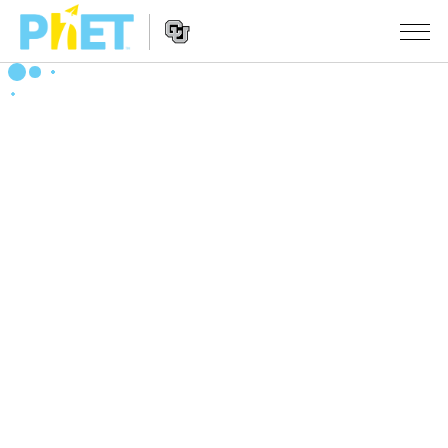
搜
尋
PhET
Website
教學
網
Navigation
站
所有模擬教材
STUDIO
About Studio
活動
物理
Customizable Sims
數學
瀏覽活動
研究
Start a Free Trial
化學
分享您的活動
倡議計劃
Purchase a License
地球科學
Activity Contribution Guidelines
包容性輔助設計
登入 / 註冊
生物
Virtual Workshops
PhET 全球社群
登入 / 註冊
Professional Learning with PhET
翻譯教學主題
Data Fluency