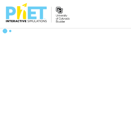
搜
尋
PhET
網
站