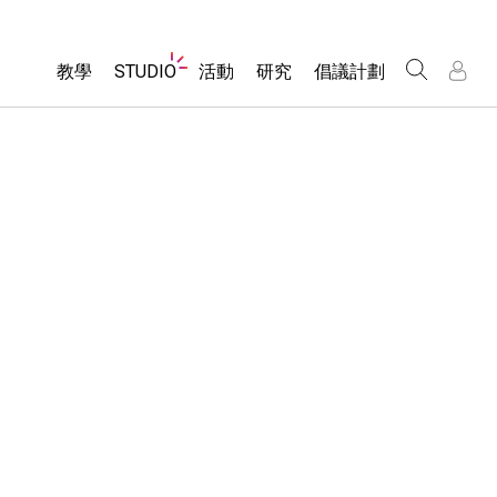
Website
教學
STUDIO
活動
研究
倡議計劃
Navigation
About Studio
所有模擬教材
瀏覽活動
包容性輔助設計
/
/
Customizable Sims
分享您的活動
PhET 全球社群
物理
Start a Free Trial
Activity Contribution Guidelines
Data Fluency
數學
Purchase a License
Virtual Workshops
DEIB in STEM Ed
化學
Professional Learning with PhET
SceneryStack OSE
地球科學
Teaching with PhET
Impact Report
生物
翻譯教學主題
Customizable Sims