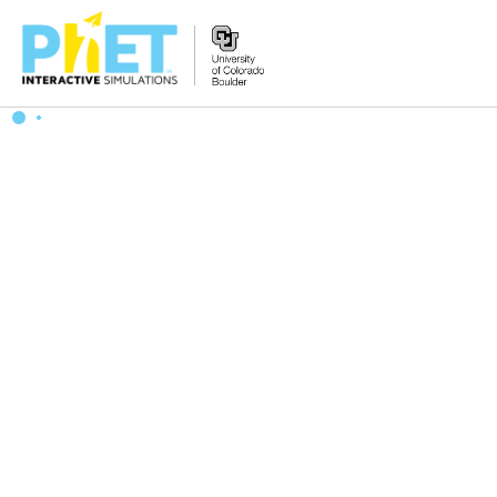
搜
尋
PhET
網
站