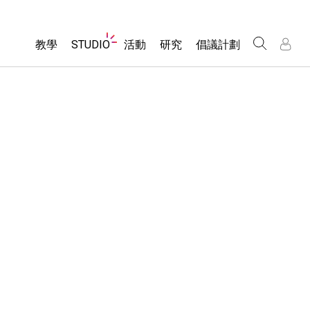
Website
教學
STUDIO
活動
研究
倡議計劃
Navigation
About Studio
所有模擬教材
瀏覽活動
包容性輔助設計
/
/
Customizable Sims
分享您的活動
PhET 全球社群
物理
Start a Free Trial
Activity Contribution Guidelines
Data Fluency
數學
Purchase a License
Virtual Workshops
DEIB in STEM Ed
化學
Professional Learning with PhET
SceneryStack OSE
地球科學
Teaching with PhET
Impact Report
生物
翻譯教學主題
Customizable Sims