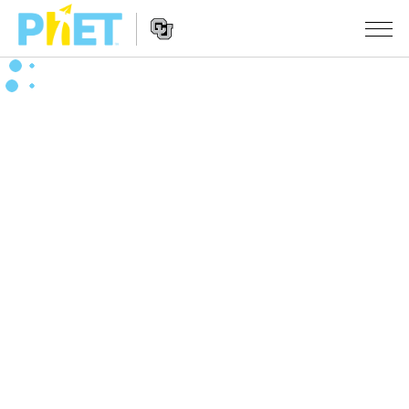
搜
尋
PhET
Website
教學
網
Navigation
站
所有模擬教材
STUDIO
About Studio
活動
物理
Customizable Sims
數學
瀏覽活動
研究
Start a Free Trial
化學
分享您的活動
倡議計劃
Purchase a License
地球科學
Activity Contribution Guidelines
包容性輔助設計
登入 / 註冊
生物
Virtual Workshops
PhET 全球社群
登入 / 註冊
Professional Learning with PhET
翻譯教學主題
Data Fluency