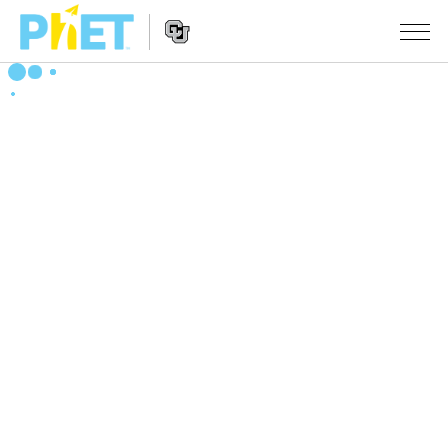
搜
尋
PhET
Website
教學
網
Navigation
站
所有模擬教材
STUDIO
About Studio
活動
物理
Customizable Sims
數學
瀏覽活動
研究
Start a Free Trial
化學
分享您的活動
倡議計劃
Purchase a License
地球科學
Activity Contribution Guidelines
包容性輔助設計
登入 / 註冊
生物
Virtual Workshops
PhET 全球社群
登入 / 註冊
Professional Learning with PhET
翻譯教學主題
Data Fluency