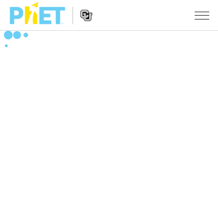
搜
尋
PhET
Website
教學
網
Navigation
站
所有模擬教材
STUDIO
About Studio
活動
物理
Customizable Sims
數學
瀏覽活動
研究
Start a Free Trial
化學
分享您的活動
倡議計劃
Purchase a License
地球科學
Activity Contribution Guidelines
包容性輔助設計
登入 / 註冊
生物
Virtual Workshops
PhET 全球社群
登入 / 註冊
Professional Learning with PhET
翻譯教學主題
Data Fluency