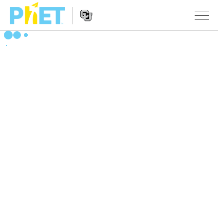
搜
尋
PhET
Website
教學
網
Navigation
站
所有模擬教材
STUDIO
About Studio
活動
物理
Customizable Sims
數學
瀏覽活動
研究
Start a Free Trial
化學
分享您的活動
倡議計劃
Purchase a License
地球科學
Activity Contribution Guidelines
包容性輔助設計
登入 / 註冊
生物
Virtual Workshops
PhET 全球社群
登入 / 註冊
Professional Learning with PhET
翻譯教學主題
Data Fluency