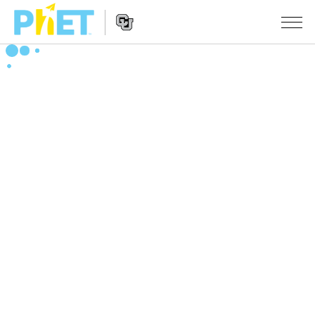
搜
尋
PhET
Website
教學
網
Navigation
站
所有模擬教材
STUDIO
About Studio
活動
物理
Customizable Sims
數學
瀏覽活動
研究
Start a Free Trial
化學
分享您的活動
倡議計劃
Purchase a License
地球科學
Activity Contribution Guidelines
包容性輔助設計
登入 / 註冊
生物
Virtual Workshops
PhET 全球社群
登入 / 註冊
Professional Learning with PhET
翻譯教學主題
Data Fluency