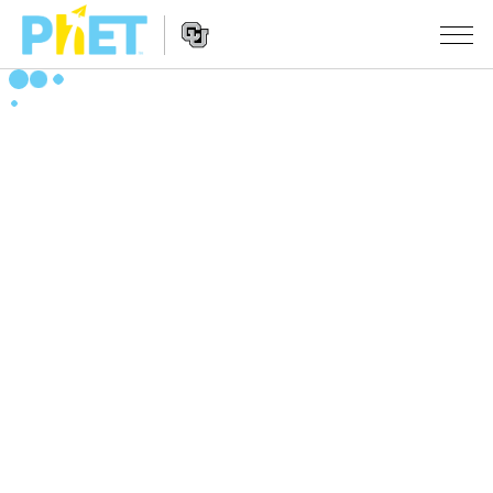
搜
索
PhET
Website
仿真程序
网
Navigation
站
All Sims
STUDIO
物理
About Studio
TEACHING
Customizable Sims
数学
浏览
搜索
Start a Free Trial
化学
分享你的活动
INITIATIVES
Purchase a License
地球科学
Activity Contribution Guidelines
Inclusive Design
登录/注册
生物
Virtual Workshops
PhET Global
登录/注册
Professional Learning with PhET
翻译仿真程序
Data Fluency