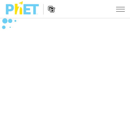
搜
索
PhET
Website
仿真程序
网
Navigation
站
All Sims
STUDIO
物理
About Studio
TEACHING
Customizable Sims
数学
浏览
搜索
Start a Free Trial
化学
分享你的活动
INITIATIVES
Purchase a License
地球科学
Activity Contribution Guidelines
Inclusive Design
登录/注册
生物
Virtual Workshops
PhET Global
登录/注册
Professional Learning with PhET
翻译仿真程序
Data Fluency