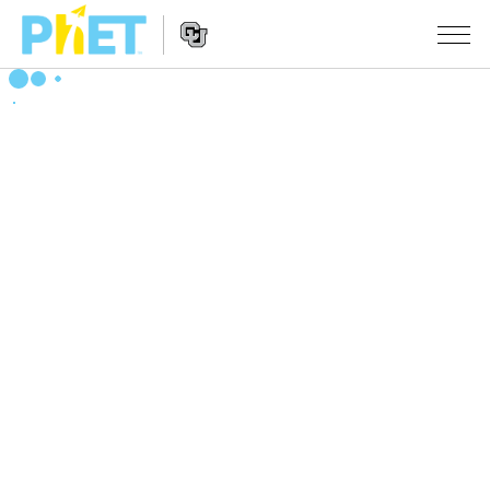
搜
索
PhET
Website
仿真程序
网
Navigation
站
All Sims
STUDIO
物理
About Studio
TEACHING
Customizable Sims
数学
浏览
搜索
Start a Free Trial
化学
分享你的活动
INITIATIVES
Purchase a License
地球科学
Activity Contribution Guidelines
Inclusive Design
登录/注册
生物
Virtual Workshops
PhET Global
登录/注册
Professional Learning with PhET
翻译仿真程序
Data Fluency