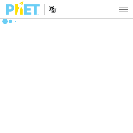
搜
索
PhET
Website
仿真程序
网
Navigation
站
All Sims
STUDIO
物理
About Studio
TEACHING
Customizable Sims
数学
浏览
搜索
Start a Free Trial
化学
分享你的活动
INITIATIVES
Purchase a License
地球科学
Activity Contribution Guidelines
Inclusive Design
登录/注册
生物
Virtual Workshops
PhET Global
登录/注册
Professional Learning with PhET
翻译仿真程序
Data Fluency