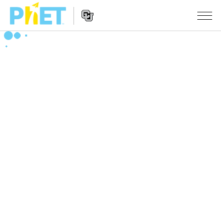
搜
索
PhET
Website
仿真程序
网
Navigation
站
All Sims
STUDIO
物理
About Studio
TEACHING
Customizable Sims
数学
浏览
搜索
Start a Free Trial
化学
分享你的活动
INITIATIVES
Purchase a License
地球科学
Activity Contribution Guidelines
Inclusive Design
登录/注册
生物
Virtual Workshops
PhET Global
登录/注册
Professional Learning with PhET
翻译仿真程序
Data Fluency