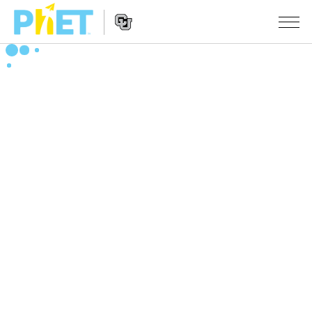
搜
索
PhET
Website
仿真程序
网
Navigation
站
All Sims
STUDIO
物理
About Studio
TEACHING
Customizable Sims
数学
浏览
搜索
Start a Free Trial
化学
分享你的活动
INITIATIVES
Purchase a License
地球科学
Activity Contribution Guidelines
Inclusive Design
登录/注册
生物
Virtual Workshops
PhET Global
登录/注册
Professional Learning with PhET
翻译仿真程序
Data Fluency