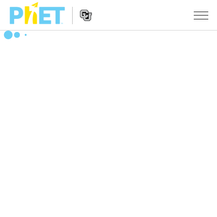
搜
索
PhET
Website
仿真程序
网
Navigation
站
All Sims
STUDIO
物理
About Studio
TEACHING
Customizable Sims
数学
浏览
搜索
Start a Free Trial
化学
分享你的活动
INITIATIVES
Purchase a License
地球科学
Activity Contribution Guidelines
Inclusive Design
登录/注册
生物
Virtual Workshops
PhET Global
登录/注册
Professional Learning with PhET
翻译仿真程序
Data Fluency