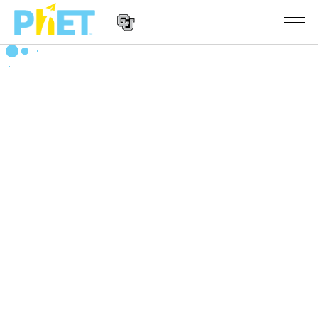
搜
索
PhET
Website
仿真程序
网
Navigation
站
All Sims
STUDIO
物理
About Studio
TEACHING
Customizable Sims
数学
浏览
搜索
Start a Free Trial
化学
分享你的活动
INITIATIVES
Purchase a License
地球科学
Activity Contribution Guidelines
Inclusive Design
登录/注册
生物
Virtual Workshops
PhET Global
登录/注册
Professional Learning with PhET
翻译仿真程序
Data Fluency