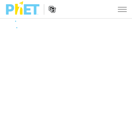
搜
索
PhET
Website
仿真程序
网
Navigation
站
All Sims
STUDIO
物理
About Studio
TEACHING
Customizable Sims
数学
浏览
搜索
Start a Free Trial
化学
分享你的活动
INITIATIVES
Purchase a License
地球科学
Activity Contribution Guidelines
Inclusive Design
登录/注册
生物
Virtual Workshops
PhET Global
登录/注册
Professional Learning with PhET
翻译仿真程序
Data Fluency