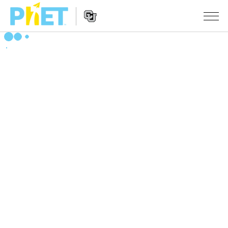
搜
索
PhET
Website
仿真程序
网
Navigation
站
All Sims
STUDIO
物理
About Studio
TEACHING
Customizable Sims
数学
浏览
搜索
Start a Free Trial
化学
分享你的活动
INITIATIVES
Purchase a License
地球科学
Activity Contribution Guidelines
Inclusive Design
登录/注册
生物
Virtual Workshops
PhET Global
登录/注册
Professional Learning with PhET
翻译仿真程序
Data Fluency