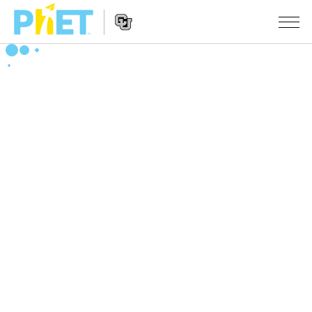
搜
索
PhET
Website
仿真程序
网
Navigation
站
All Sims
STUDIO
物理
About Studio
TEACHING
Customizable Sims
数学
浏览
搜索
Start a Free Trial
化学
分享你的活动
INITIATIVES
Purchase a License
地球科学
Activity Contribution Guidelines
Inclusive Design
登录/注册
生物
Virtual Workshops
PhET Global
登录/注册
Professional Learning with PhET
翻译仿真程序
Data Fluency