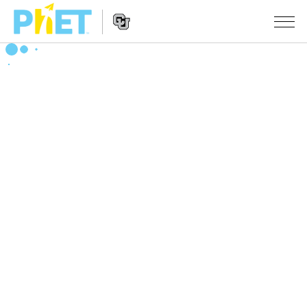
搜
索
PhET
Website
仿真程序
网
Navigation
站
All Sims
STUDIO
物理
About Studio
TEACHING
Customizable Sims
数学
浏览
搜索
Start a Free Trial
化学
分享你的活动
INITIATIVES
Purchase a License
地球科学
Activity Contribution Guidelines
Inclusive Design
登录/注册
生物
Virtual Workshops
PhET Global
登录/注册
Professional Learning with PhET
翻译仿真程序
Data Fluency