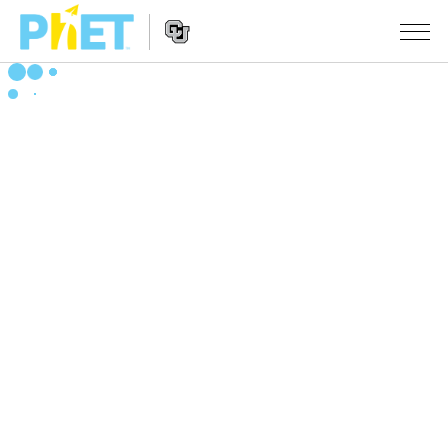
搜
索
PhET
Website
仿真程序
网
Navigation
站
All Sims
STUDIO
物理
About Studio
TEACHING
Customizable Sims
数学
浏览
搜索
Start a Free Trial
化学
分享你的活动
INITIATIVES
Purchase a License
地球科学
Activity Contribution Guidelines
Inclusive Design
登录/注册
生物
Virtual Workshops
PhET Global
登录/注册
Professional Learning with PhET
翻译仿真程序
Data Fluency